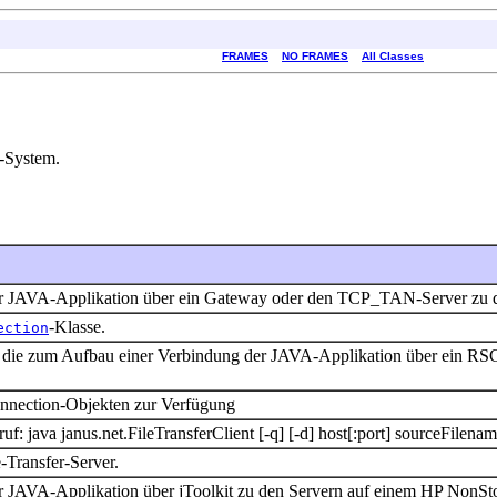
FRAMES
NO FRAMES
All Classes
-System.
 der JAVA-Applikation über ein Gateway oder den TCP_TAN-Server zu 
-Klasse.
ection
er, die zum Aufbau einer Verbindung der JAVA-Applikation über ein 
Connection-Objekten zur Verfügung
uf: java janus.net.FileTransferClient [-q] [-d] host[:port] sourceFilena
-Transfer-Server.
der JAVA-Applikation über jToolkit zu den Servern auf einem HP NonSt