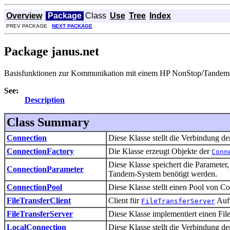
Overview
Package
Class
Use
Tree
Index
PREV PACKAGE
NEXT PACKAGE
Package janus.net
Basisfunktionen zur Kommunikation mit einem HP NonStop/Tandem
See:
Description
Class Summary
Connection
Diese Klasse stellt die Verbindung
ConnectionFactory
Die Klasse erzeugt Objekte der
Conn
Diese Klasse speichert die Paramet
ConnectionParameter
Tandem-System benötigt werden.
ConnectionPool
Diese Klasse stellt einen Pool von 
FileTransferClient
Client für
Aufr
FileTransferServer
FileTransferServer
Diese Klasse implementiert einen File
LocalConnection
Diese Klasse stellt die Verbindung 