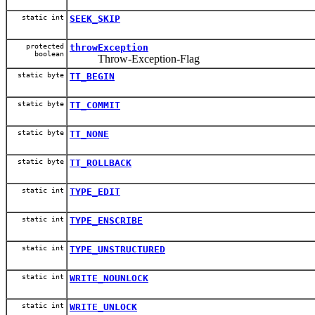
static int
SEEK_SKIP
protected
throwException
boolean
Throw-Exception-Flag
static byte
TT_BEGIN
static byte
TT_COMMIT
static byte
TT_NONE
static byte
TT_ROLLBACK
static int
TYPE_EDIT
static int
TYPE_ENSCRIBE
static int
TYPE_UNSTRUCTURED
static int
WRITE_NOUNLOCK
static int
WRITE_UNLOCK