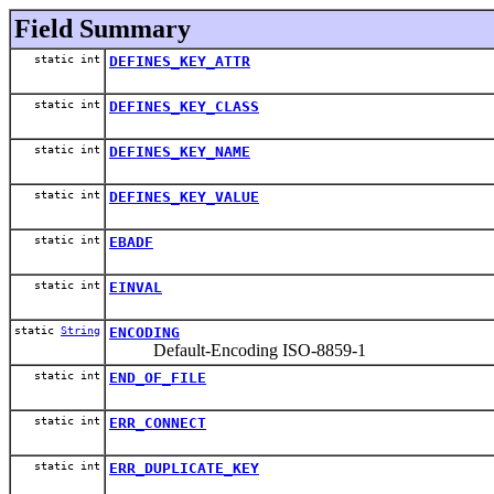
Field Summary
static int
DEFINES_KEY_ATTR
static int
DEFINES_KEY_CLASS
static int
DEFINES_KEY_NAME
static int
DEFINES_KEY_VALUE
static int
EBADF
static int
EINVAL
static
String
ENCODING
Default-Encoding ISO-8859-1
static int
END_OF_FILE
static int
ERR_CONNECT
static int
ERR_DUPLICATE_KEY