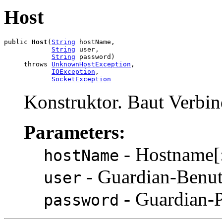
Host
public 
Host
(
String
 hostName,

String
 user,

String
 password)

     throws 
UnknownHostException
,

IOException
,

SocketException
Konstruktor. Baut Verbin
Parameters:
- Hostname[:
hostName
- Guardian-Benut
user
- Guardian-
password