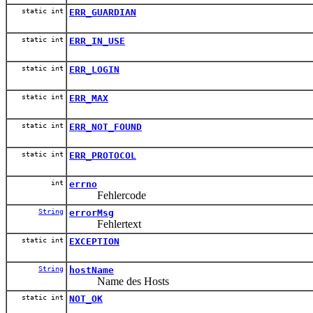
static int
ERR_GUARDIAN
static int
ERR_IN_USE
static int
ERR_LOGIN
static int
ERR_MAX
static int
ERR_NOT_FOUND
static int
ERR_PROTOCOL
int
errno
Fehlercode
String
errorMsg
Fehlertext
static int
EXCEPTION
String
hostName
Name des Hosts
static int
NOT_OK