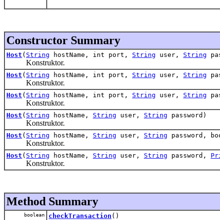
Constructor Summary
Host
(
String
hostName, int port,
String
user,
String
pas
Konstruktor.
Host
(
String
hostName, int port,
String
user,
String
pas
Konstruktor.
Host
(
String
hostName, int port,
String
user,
String
pa
Konstruktor.
Host
(
String
hostName,
String
user,
String
password)
Konstruktor.
Host
(
String
hostName,
String
user,
String
password, bo
Konstruktor.
Host
(
String
hostName,
String
user,
String
password,
Pr
Konstruktor.
Method Summary
boolean
checkTransaction
()