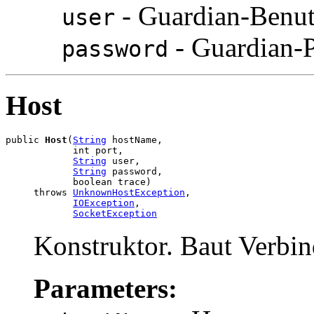
- Guardian-Benut
user
- Guardian-
password
Host
public 
Host
(
String
 hostName,

            int port,

String
 user,

String
 password,

            boolean trace)

     throws 
UnknownHostException
,

IOException
,

SocketException
Konstruktor. Baut Verbin
Parameters: