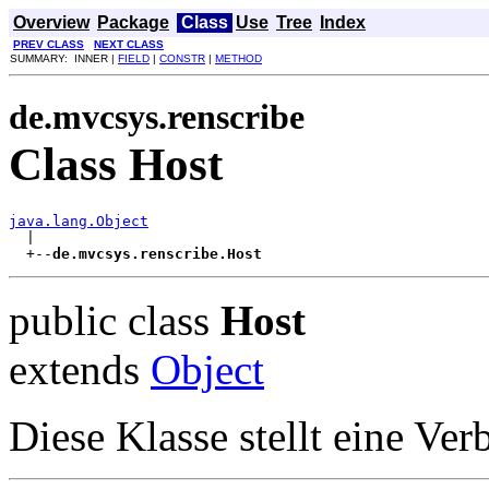
Overview
Package
Class
Use
Tree
Index
PREV CLASS
NEXT CLASS
SUMMARY: INNER |
FIELD
|
CONSTR
|
METHOD
de.mvcsys.renscribe
Class Host
java.lang.Object

  |

  +--
de.mvcsys.renscribe.Host
public class
Host
extends
Object
Diese Klasse stellt eine V