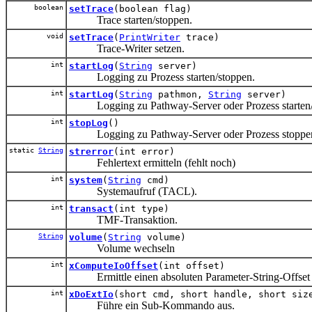
boolean
setTrace
(boolean flag)
Trace starten/stoppen.
void
setTrace
(
PrintWriter
trace)
Trace-Writer setzen.
int
startLog
(
String
server)
Logging zu Prozess starten/stoppen.
int
startLog
(
String
pathmon,
String
server)
Logging zu Pathway-Server oder Prozess starten/
int
stopLog
()
Logging zu Pathway-Server oder Prozess stoppe
static
String
strerror
(int error)
Fehlertext ermitteln (fehlt noch)
int
system
(
String
cmd)
Systemaufruf (TACL).
int
transact
(int type)
TMF-Transaktion.
String
volume
(
String
volume)
Volume wechseln
int
xComputeIoOffset
(int offset)
Ermittle einen absoluten Parameter-String-Offset Er
int
xDoExtIo
(short cmd, short handle, short siz
Führe ein Sub-Kommando aus.