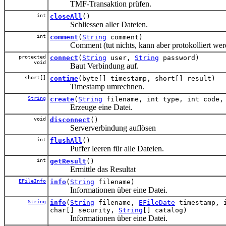
TMF-Transaktion prüfen.
int
closeAll
()
Schliessen aller Dateien.
int
comment
(
String
comment)
Comment (tut nichts, kann aber protokolliert wer
protected
connect
(
String
user,
String
password)
void
Baut Verbindung auf.
short[]
contime
(byte[] timestamp, short[] result)
Timestamp umrechnen.
String
create
(
String
filename, int type, int code, 
Erzeuge eine Datei.
void
disconnect
()
Serververbindung auflösen
int
flushAll
()
Puffer leeren für alle Dateien.
int
getResult
()
Ermittle das Resultat
EFileInfo
info
(
String
filename)
Informationen über eine Datei.
String
info
(
String
filename,
EFileDate
timestamp, i
char[] security,
String
[] catalog)
Informationen über eine Datei.