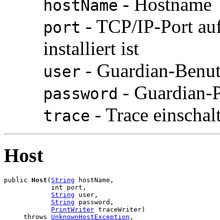
- Hostname
hostName
- TCP/IP-Port 
port
installiert ist
- Guardian-Benut
user
- Guardian-
password
- Trace einschal
trace
Host
public 
Host
(
String
 hostName,

            int port,

String
 user,

String
 password,

PrintWriter
 traceWriter)

     throws 
UnknownHostException
,
