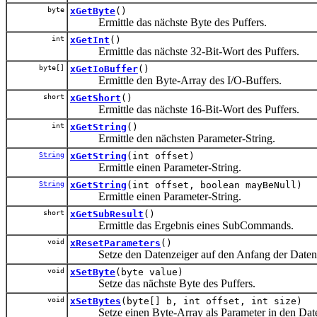
byte
xGetByte
()
Ermittle das nächste Byte des Puffers.
int
xGetInt
()
Ermittle das nächste 32-Bit-Wort des Puffers.
byte[]
xGetIoBuffer
()
Ermittle den Byte-Array des I/O-Buffers.
short
xGetShort
()
Ermittle das nächste 16-Bit-Wort des Puffers.
int
xGetString
()
Ermittle den nächsten Parameter-String.
String
xGetString
(int offset)
Ermittle einen Parameter-String.
String
xGetString
(int offset, boolean mayBeNull)
Ermittle einen Parameter-String.
short
xGetSubResult
()
Ermittle das Ergebnis eines SubCommands.
void
xResetParameters
()
Setze den Datenzeiger auf den Anfang der Daten 
void
xSetByte
(byte value)
Setze das nächste Byte des Puffers.
void
xSetBytes
(byte[] b, int offset, int size)
Setze einen Byte-Array als Parameter in den Date