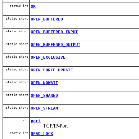
static int
OK
static short
OPEN_BUFFERED
static short
OPEN_BUFFERED_INPUT
static short
OPEN_BUFFERED_OUTPUT
static short
OPEN_EXCLUSIVE
static short
OPEN_FORCE_UPDATE
static short
OPEN_NOWAIT
static short
OPEN_SHARED
static short
OPEN_STREAM
int
port
TCP/IP-Port
static int
READ_LOCK