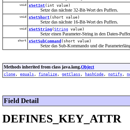
void
xSetInt
(int value)
Setze das nächste 32-Bit-Wort des Puffers.
void
xSetShort
(short value)
Setze das nächste 16-Bit-Wort des Puffers.
void
xSetString
(
String
value)
Setze einen Parameter-String in den Daten-Puffer (P
short
xSetSubCommand
(short value)
Setze das Sub-Kommando und die Parameterläng
Methods inherited from class java.lang.
Object
clone
,
equals
,
finalize
,
getClass
,
hashCode
,
notify
,
n
Field Detail
DEFINES_KEY_ATTR