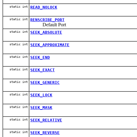
static int
READ_NOLOCK
static int
RENSCRIBE_PORT
Default Port
static int
SEEK_ABSOLUTE
static int
SEEK_APPROXIMATE
static int
SEEK_END
static int
SEEK_EXACT
static int
SEEK_GENERIC
static int
SEEK_LOCK
static int
SEEK_MASK
static int
SEEK_RELATIVE
static int
SEEK_REVERSE