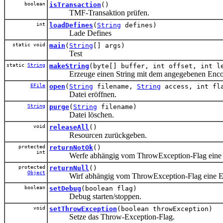
boolean
isTransaction
()
TMF-Transaktion prüfen.
int
loadDefines
(
String
defines)
Lade Defines
static void
main
(
String
[] args)
Test
static
String
makeString
(byte[] buffer, int offset, int 
Erzeuge einen String mit dem angegebenen Enco
EFile
open
(
String
filename,
String
access, int fla
Datei eröffnen.
String
purge
(
String
filename)
Datei löschen.
void
releaseAll
()
Resourcen zurückgeben.
protected
returnNotOk
()
int
Werfe abhängig vom ThrowException-Flag eine E
protected
returnNull
()
Object
Wirf abhängig vom ThrowException-Flag eine Exce
boolean
setDebug
(boolean flag)
Debug starten/stoppen.
void
setThrowException
(boolean throwException)
Setze das Throw-Exception-Flag.