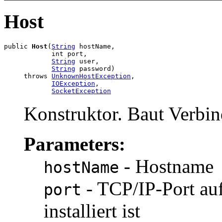
Host
public 
Host
(
String
 hostName,

            int port,

String
 user,

String
 password)

     throws 
UnknownHostException
,

IOException
,

SocketException
Konstruktor. Baut Verbin
Parameters:
- Hostname
hostName
- TCP/IP-Port 
port
installiert ist